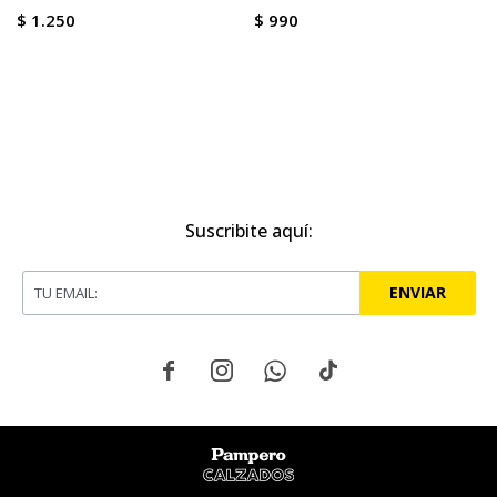
$
1.250
$
990
Suscribite aquí:
ENVIAR



