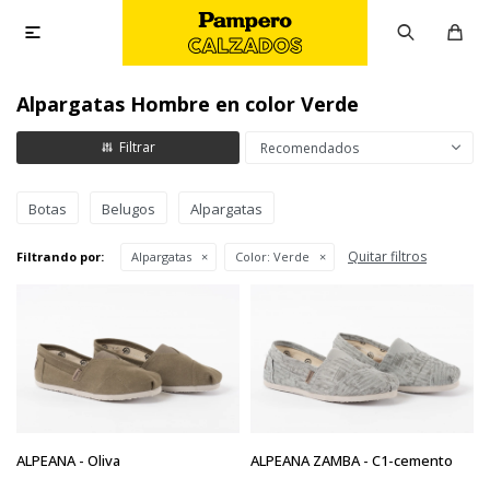

Alpargatas Hombre en color Verde
Recomendados
Botas
Belugos
Alpargatas
Quitar filtros
Filtrando por:
Alpargatas
Color:
Verde
ALPEANA - Oliva
ALPEANA ZAMBA - C1-cemento