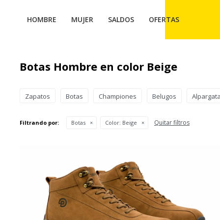
HOMBRE
MUJER
SALDOS
OFERTAS
Botas Hombre en color Beige
Zapatos
Botas
Championes
Belugos
Alpargat
Quitar filtros
Filtrando por:
Botas
Color:
Beige