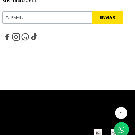
Suscribite aquí:
ENVIAR



