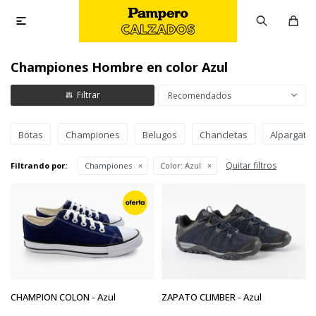

Championes Hombre en color Azul
Recomendados
Botas
Championes
Belugos
Chancletas
Alpargata
Quitar filtros
Filtrando por:
Championes
Color:
Azul
CHAMPION COLON - Azul
ZAPATO CLIMBER - Azul