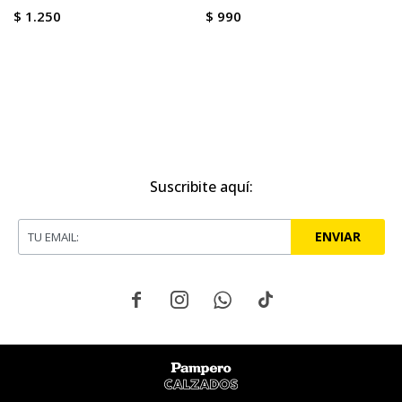
$
1.250
$
990
Suscribite aquí:
ENVIAR



