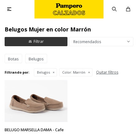

Belugos Mujer en color Marrón
Recomendados
Botas
Belugos
Quitar filtros
Filtrando por:
Belugos
Color:
Marrón
BELUGO MARSELLA DAMA - Cafe