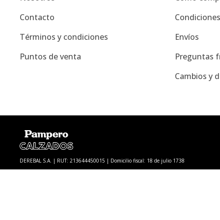
Contacto
Condicione
Términos y condiciones
Envíos
Puntos de venta
Preguntas f
Cambios y d
DEREBAL S.A. | RUT: 213644450015 | Domicilio fiscal: 18 de julio 1738
© Copyright 2026 / Pampero Calzados