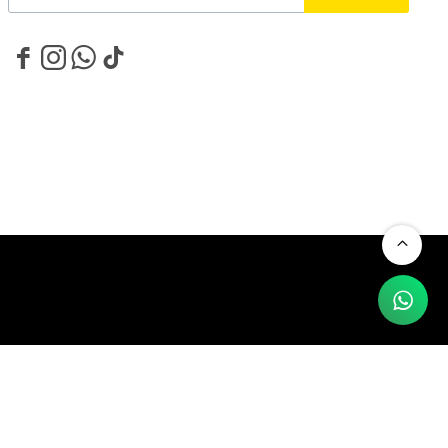



