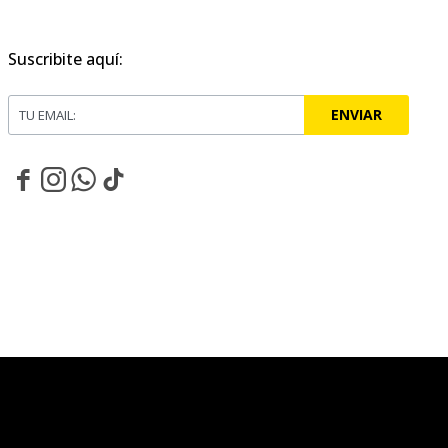
Suscribite aquí:
ENVIAR



