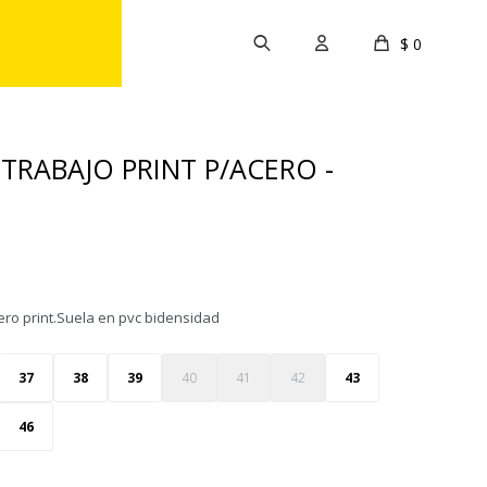
$
0
TRABAJO PRINT P/ACERO -
ero print.Suela en pvc bidensidad
37
38
39
40
41
42
43
46