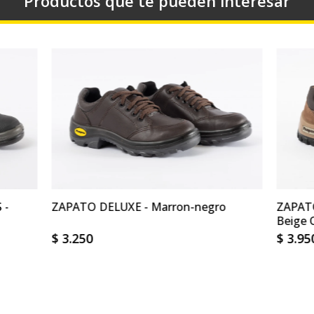
Productos que te pueden interesar
 -
ZAPATO DELUXE - Marron-negro
ZAPAT
Beige 
$
3.250
$
3.95