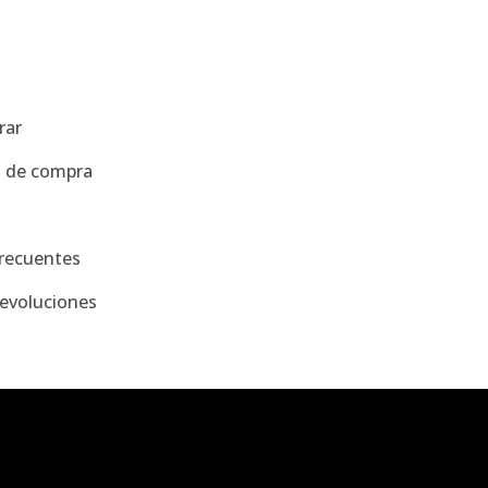
a
rar
s de compra
recuentes
evoluciones