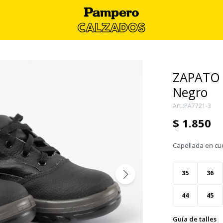
ZAPATO 
Negro
PA7721-3
$
1.850
Capellada en cu
35
36
44
45
Guía de talles