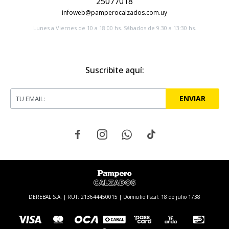
25077018
infoweb@pamperocalzados.com.uy
Lunes a Viernes de 10 a 18:00 hs. Sábados de 9.30 a 13:30 hs.
Suscribite aquí:
ENVIAR




DEREBAL S.A. | RUT: 213644450015 | Domicilio fiscal: 18 de julio 1738