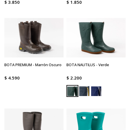
$
3.850
$
1.850
BOTA PREMIUM - Marrón Oscuro
BOTA NAUTILUS - Verde
$
4.590
$
2.200