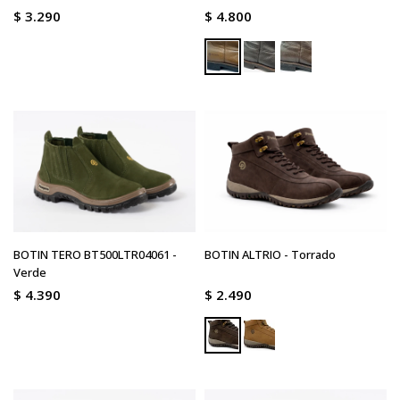
$
3.290
$
4.800
BOTIN TERO BT500LTR04061 -
BOTIN ALTRIO - Torrado
Verde
$
4.390
$
2.490