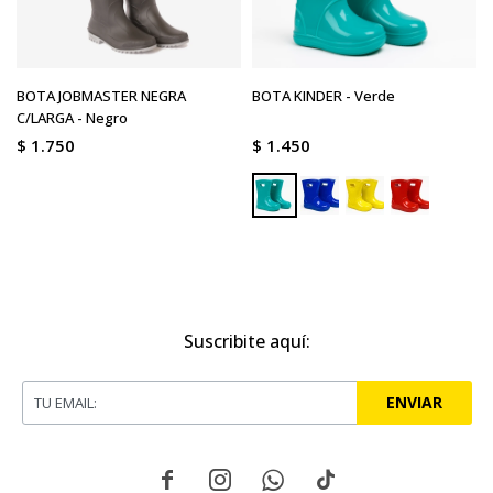
BOTA JOBMASTER NEGRA
BOTA KINDER - Verde
C/LARGA - Negro
$
1.750
$
1.450
Suscribite aquí:
ENVIAR



