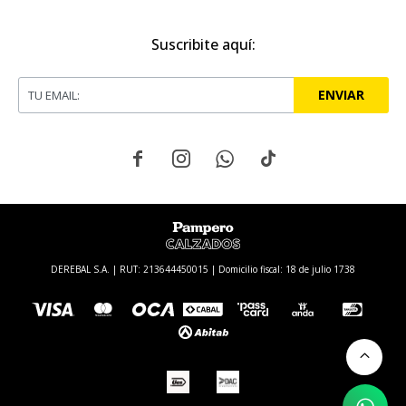
Suscribite aquí:
ENVIAR




DEREBAL S.A. | RUT: 213644450015 | Domicilio fiscal: 18 de julio 1738