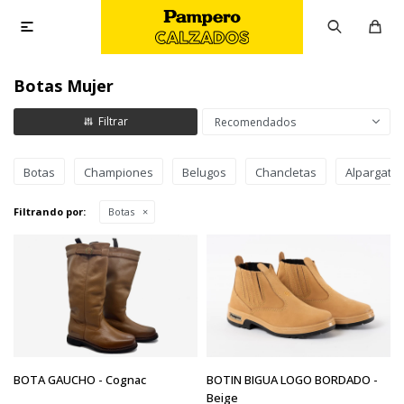

Botas Mujer
Recomendados
Botas
Championes
Belugos
Chancletas
Alpargata
Filtrando por:
Botas
BOTA GAUCHO - Cognac
BOTIN BIGUA LOGO BORDADO -
Beige