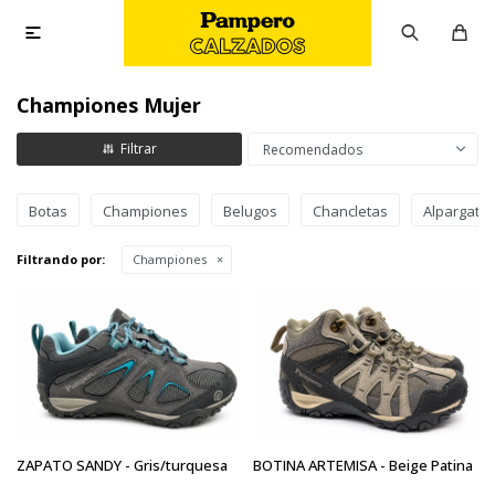

Championes Mujer
Recomendados
Botas
Championes
Belugos
Chancletas
Alpargata
Filtrando por:
Championes
ZAPATO SANDY - Gris/turquesa
BOTINA ARTEMISA - Beige Patina