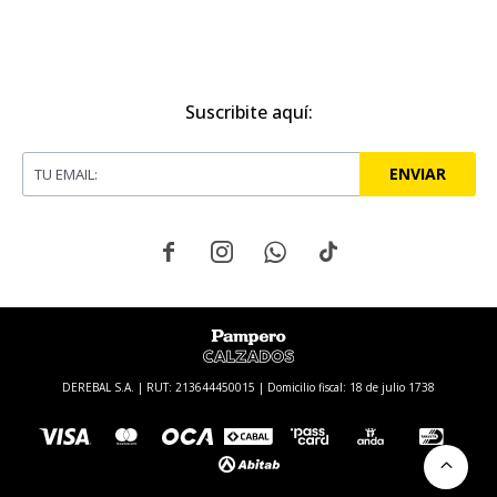
Suscribite aquí:
ENVIAR




DEREBAL S.A. | RUT: 213644450015 | Domicilio fiscal: 18 de julio 1738