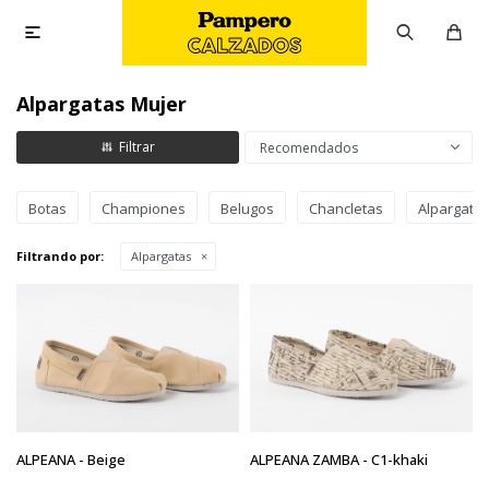

Alpargatas Mujer
Recomendados
Botas
Championes
Belugos
Chancletas
Alpargata
Filtrando por:
Alpargatas
ALPEANA - Beige
ALPEANA ZAMBA - C1-khaki