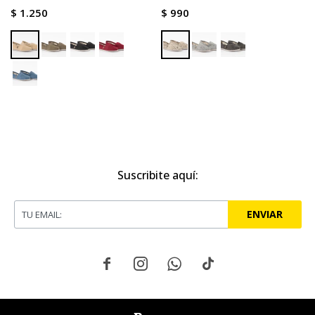
$
1.250
$
990
Suscribite aquí:
ENVIAR



