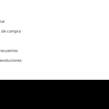
a
rar
s de compra
recuentes
evoluciones