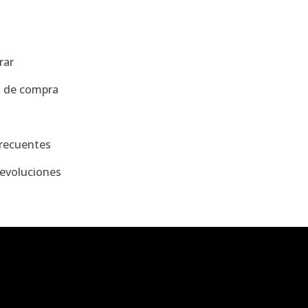
a
rar
s de compra
recuentes
evoluciones