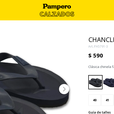
CHANCLE
PA5791-3
$
590
Clásica chinela 
40
41
Guía de talles