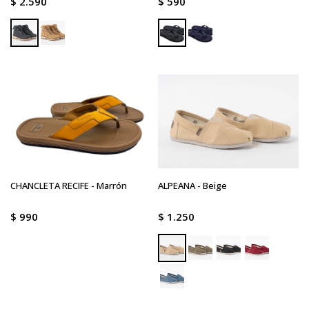
$
2.590
$
590
CHANCLETA RECIFE - Marrón
ALPEANA - Beige
$
990
$
1.250