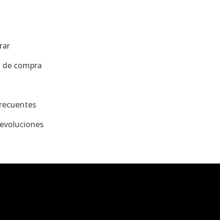
a
rar
s de compra
recuentes
evoluciones