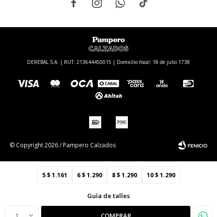




DEREBAL S.A. | RUT: 213644450015 | Domicilio fiscal: 18 de julio 1738
© Copyright 2026 / Pampero Calzados
5
$
1.161
6
$
1.290
8
$
1.290
10
$
1.290
Guía de talles
Fenicio
1
COMPRAR