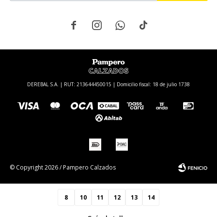




DEREBAL S.A. | RUT: 213644450015 | Domicilio fiscal: 18 de julio 1738
© Copyright 2026 / Pampero Calzados
8
10
11
12
13
14