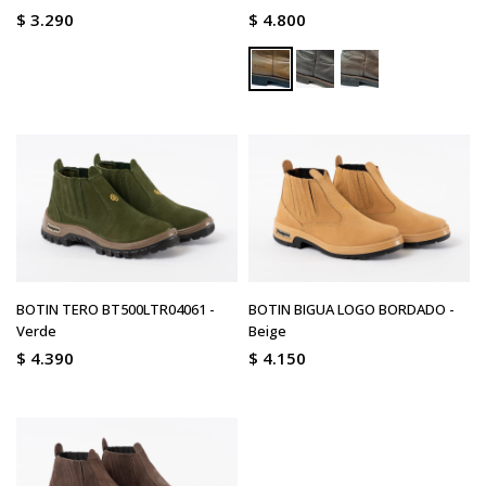
$
3.290
$
4.800
BOTIN TERO BT500LTR04061 -
BOTIN BIGUA LOGO BORDADO -
Verde
Beige
$
4.390
$
4.150