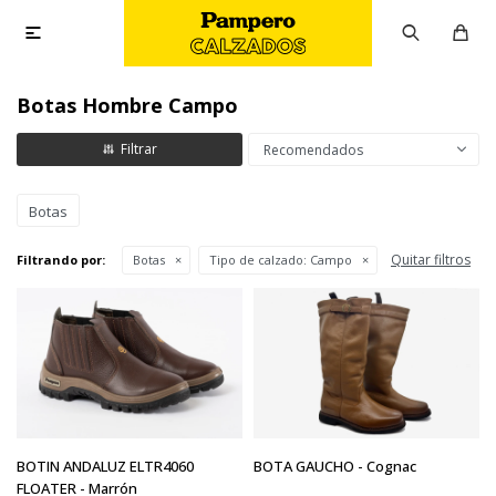

Botas Hombre Campo
Recomendados
Botas
Quitar filtros
Filtrando por:
Botas
Tipo de calzado:
Campo
BOTIN ANDALUZ ELTR4060
BOTA GAUCHO - Cognac
FLOATER - Marrón