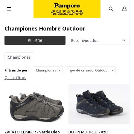

Championes Hombre Outdoor
Recomendados
Championes
Filtrando por:
Championes
Tipo de calzado:
Outdoor
Quitar filtros
ZAPATO CLIMBER - Verde Oleo
BOTIN MOORED - Azul