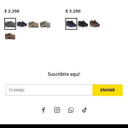
$
3.290
$
3.290
Suscribite aquí:
ENVIAR



