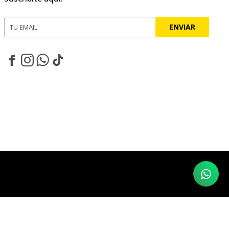
ENVIAR



