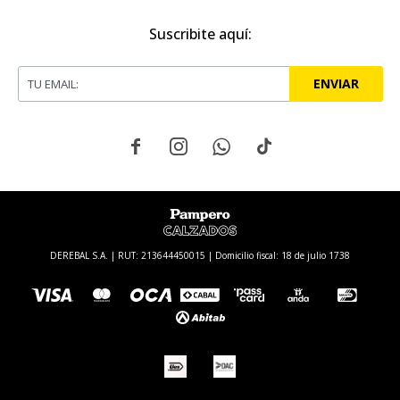
Suscribite aquí:
ENVIAR




DEREBAL S.A. | RUT: 213644450015 | Domicilio fiscal: 18 de julio 1738