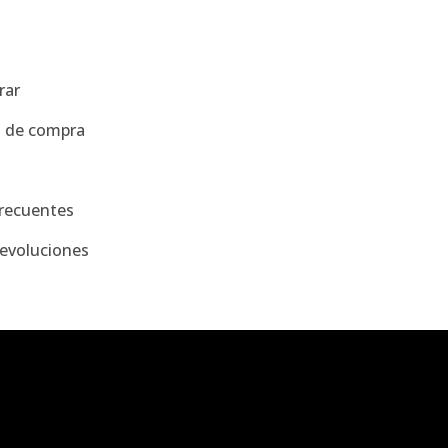
a
rar
s de compra
recuentes
evoluciones