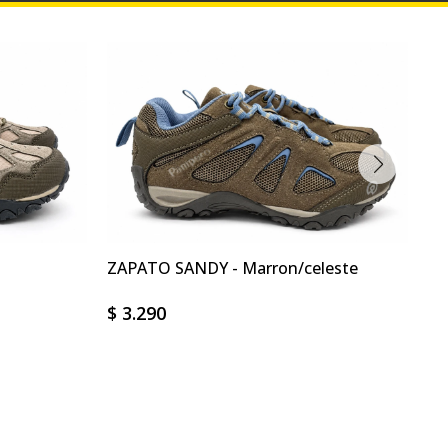
ZAPATO SANDY - Marron/celeste
ZA
$
3.290
$