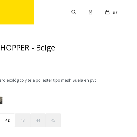
$
0
HOPPER - Beige
ro ecológico y tela poliéster tipo mesh.Suela en pvc
42
43
44
45