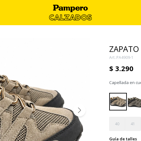
ZAPATO 
PA4909-1
$
3.290
Capellada en cue
40
41
Guía de talles