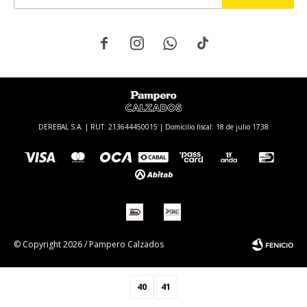




DEREBAL S.A. | RUT: 213644450015 | Domicilio fiscal: 18 de julio 1738
© Copyright 2026 / Pampero Calzados
40
41