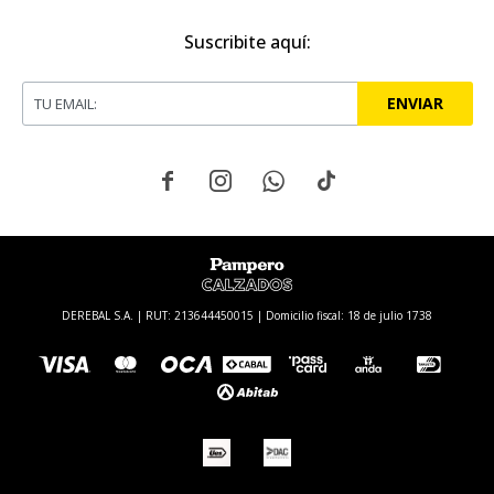
Suscribite aquí:
ENVIAR




DEREBAL S.A. | RUT: 213644450015 | Domicilio fiscal: 18 de julio 1738