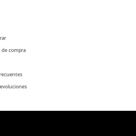
a
rar
s de compra
recuentes
evoluciones