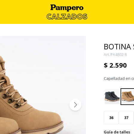
BOTINA 
PA4802-8
$
2.590
Capelladad en cu
36
37
Guía de talles