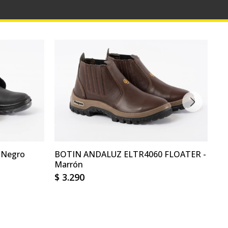
 Negro
BOTIN ANDALUZ ELTR4060 FLOATER -
BO
Marrón
Ma
$
3.290
$