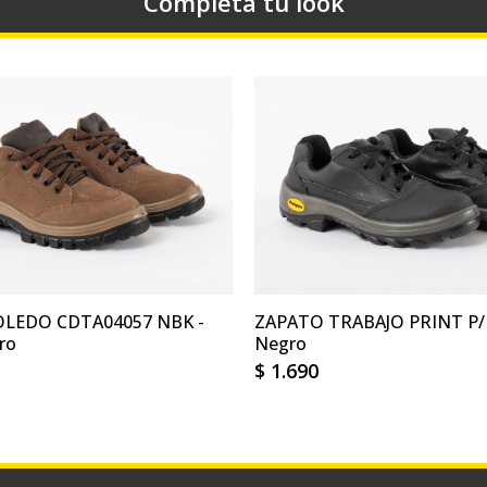
Completá tu look
LEDO CDTA04057 NBK -
ZAPATO TRABAJO PRINT P/
ro
Negro
$
1.690