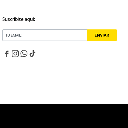
Suscribite aquí:
ENVIAR



