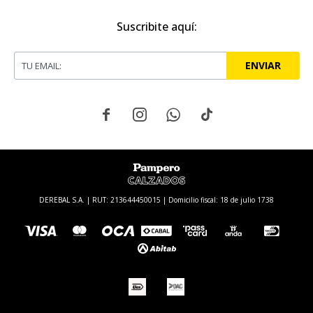
Suscribite aquí:
ENVIAR




DEREBAL S.A. | RUT: 213644450015 | Domicilio fiscal: 18 de julio 1738