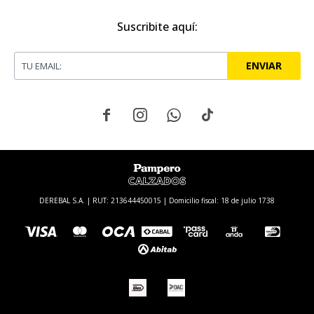
Suscribite aquí:
ENVIAR




DEREBAL S.A. | RUT: 213644450015 | Domicilio fiscal: 18 de julio 1738