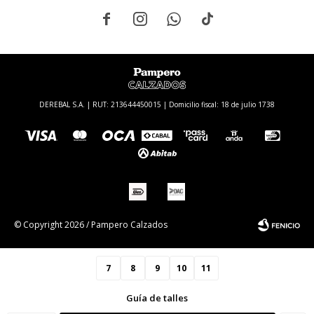




DEREBAL S.A. | RUT: 213644450015 | Domicilio fiscal: 18 de julio 1738
© Copyright 2026 / Pampero Calzados
7
8
9
10
11
Guía de talles