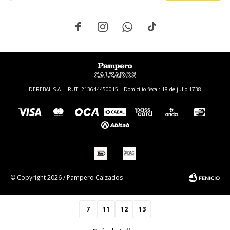




DEREBAL S.A. | RUT: 213644450015 | Domicilio fiscal: 18 de julio 1738
© Copyright 2026 / Pampero Calzados
7
11
12
13