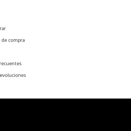
a
rar
s de compra
recuentes
evoluciones