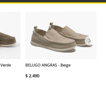
Verde
BELUGO ANGRAS - Beige
BE
$
2.490
$