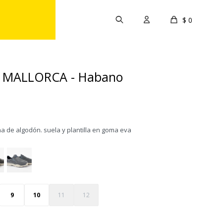
$
0
 MALLORCA - Habano
a de algodón. suela y plantilla en goma eva
9
10
11
12