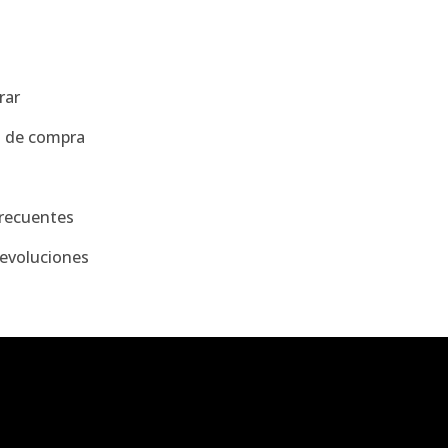
a
rar
s de compra
recuentes
evoluciones