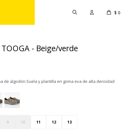
$
0
TOOGA - Beige/verde
a de algodón.Suela y plantilla en goma eva de alta densidad
9
10
11
12
13