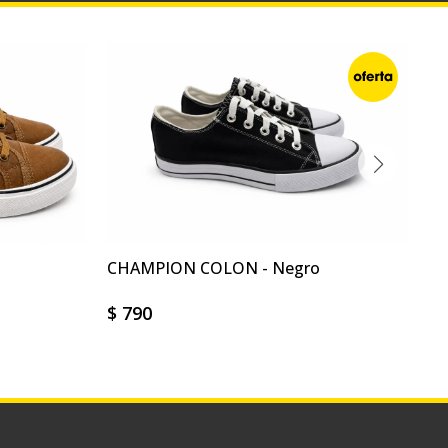
CHAMPION COLON - Negro
CH
$
790
$