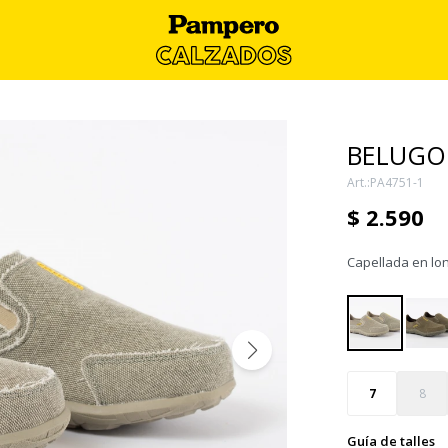
BELUGO 
PA4751-1
$
2.590
Capellada en lon
7
8
Guía de talles