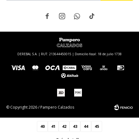




DEREBAL S.A. | RUT: 213644450015 | Domicilio fiscal: 18 de julio 1738
© Copyright 2026 / Pampero Calzados
40
41
42
43
44
45