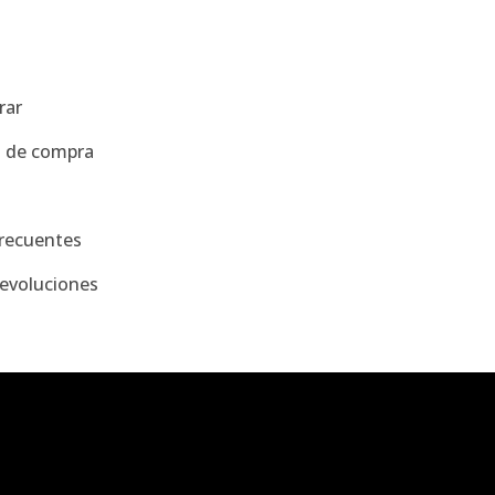
a
rar
s de compra
recuentes
evoluciones