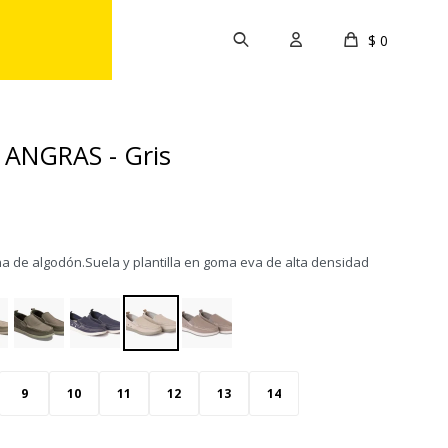
$
0
ANGRAS - Gris
a de algodón.Suela y plantilla en goma eva de alta densidad
9
10
11
12
13
14