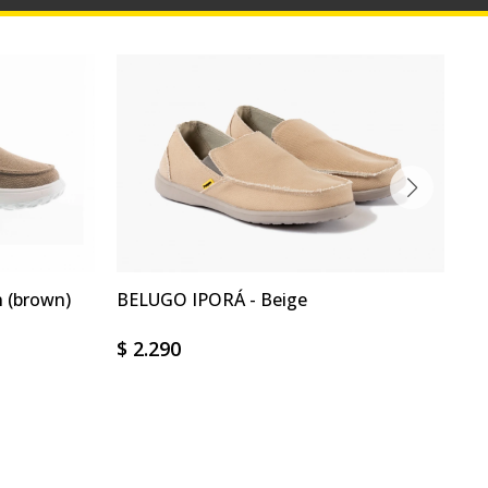
 (brown)
BELUGO IPORÁ - Beige
BE
Bo
$
2.290
$