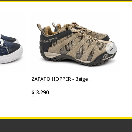
ZAPATO HOPPER - Beige
CH
$
3.290
$