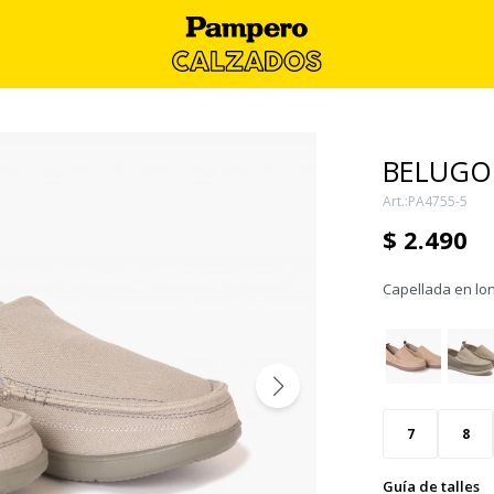
BELUGO 
PA4755-5
$
2.490
Capellada en lon
7
8
Guía de talles